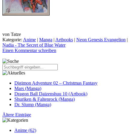
von
Tatze
Kategorie:
Anime
|
Manga
|
Artbooks
|
Neon Genesis Evangelion
|
Nadia - The Secret of Blue Water
Einen Kommentar schreiben
Digimon Adventure 02 – Christmas Fantasy
Mars (Manga)
Dragon Ball Daizenshuu 10 (Artbook)
Shuriken & Faltenrock (Manga)
Dr. Slump (Manga)
Ältere Einträge
Anime (62)