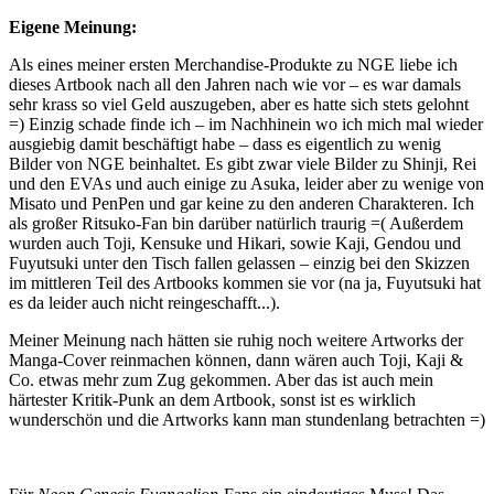
Eigene Meinung:
Als eines meiner ersten Merchandise-Produkte zu NGE liebe ich
dieses Artbook nach all den Jahren nach wie vor – es war damals
sehr krass so viel Geld auszugeben, aber es hatte sich stets gelohnt
=) Einzig schade finde ich – im Nachhinein wo ich mich mal wieder
ausgiebig damit beschäftigt habe – dass es eigentlich zu wenig
Bilder von NGE beinhaltet. Es gibt zwar viele Bilder zu Shinji, Rei
und den EVAs und auch einige zu Asuka, leider aber zu wenige von
Misato und PenPen und gar keine zu den anderen Charakteren. Ich
als großer Ritsuko-Fan bin darüber natürlich traurig =( Außerdem
wurden auch Toji, Kensuke und Hikari, sowie Kaji, Gendou und
Fuyutsuki unter den Tisch fallen gelassen – einzig bei den Skizzen
im mittleren Teil des Artbooks kommen sie vor (na ja, Fuyutsuki hat
es da leider auch nicht reingeschafft...).
Meiner Meinung nach hätten sie ruhig noch weitere Artworks der
Manga-Cover reinmachen können, dann wären auch Toji, Kaji &
Co. etwas mehr zum Zug gekommen. Aber das ist auch mein
härtester Kritik-Punk an dem Artbook, sonst ist es wirklich
wunderschön und die Artworks kann man stundenlang betrachten =)