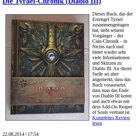
Die Tyrael-Chronik (Diablo III)
Dieses Buch, das der
Erzengel Tyrael
zusammengetragen
hat, steht seinem
Vorgänger – der
Cain-Chronik – in
Nichts nach und
bietet wieder sehr
viele Informationen
und Skizzen zu
Diablo III. An dieser
Stelle sei aber
angemerkt, dass das
Buch voraussetzt,
dass man das Ende
von Diablo III kennt
und auch etwas mit
dem Add-On Reaper
of Souls vertraut ist.
Komplettes Review
lesen
22.08.2014 | 17:54