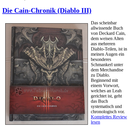
Die Cain-Chronik (Diablo III)
Das scheinbar
allwissende Buch
von Deckard Cain,
dem weisen Alten
aus mehreren
Diablo-Teilen, ist in
meinen Augen ein
besonderes
Schmankerl unter
dem Merchandise
zu Diablo.
Beginnend mit
einem Vorwort,
welches an Leah
gerichtet ist, geht
das Buch
systematisch und
chronologisch vor.
Komplettes Review
lesen