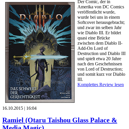
Der Comic, der in
Amerika von DC Comics
veröffentlicht wurde,
wurde bei uns in einem
Softcover herausgebracht;
und zwar im selben Jahr
wie Diablo III. Er bildet
quasi eine Brücke
zwischen dem Diablo II-
Add-On Lord of
Destruction und Diablo III
und spielt etwa 20 Jahre
nach den Geschehnissen
von Lord of Destruction;
und somit kurz vor Diablo
III.
Komplettes Review lesen
16.10.2015 | 16:04
Ramiel (Otaru Taishou Glass Palace &
Media Magic)